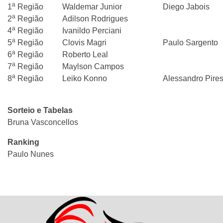
a
1
Região
Waldemar Junior
Diego Jabois
a
2
Região
Adilson Rodrigues
a
4
Região
Ivanildo Perciani
a
5
Região
Clovis Magri
Paulo Sargento
a
6
Região
Roberto Leal
a
7
Região
Maylson Campos
a
8
Região
Leiko Konno
Alessandro Pire
Sorteio e Tabelas
Bruna Vasconcellos
Ranking
Paulo Nunes